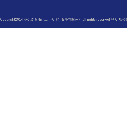
Copyright2014 圣保路石油化工（天津）股份有限公司.all rights reserved
津ICP备09