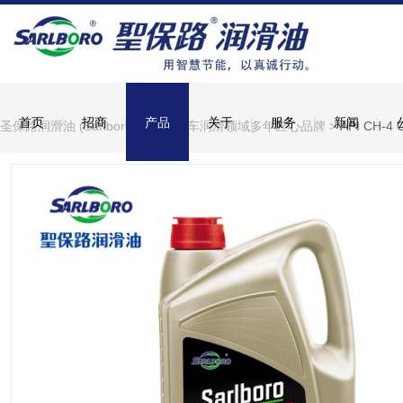
首页
招商
产品
关于
服务
新闻
圣保路润滑油 (Sarlboro)，深耕汽车润滑领域多年匠心品牌
>
API CH-